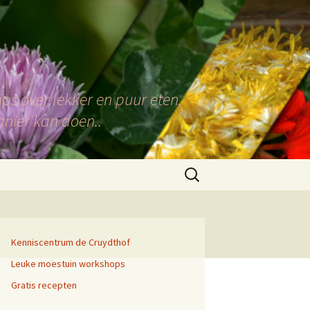
ps over lekker en puur eten.
anier kan doen..
Zoeken
naar:
Kenniscentrum de Cruydthof
Leuke moestuin workshops
Gratis recepten