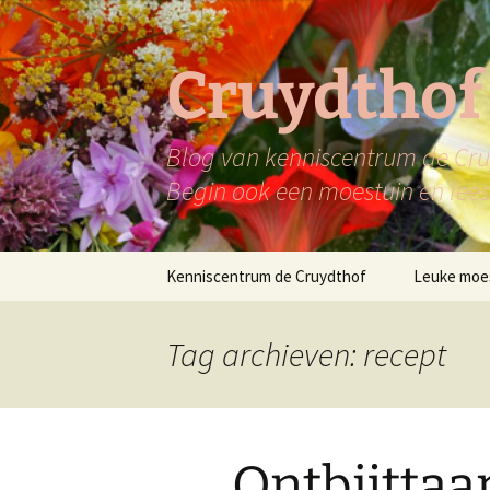
Ga
naar
de
Cruydthof
inhoud
Blog van kenniscentrum de Cruy
Begin ook een moestuin en lees 
Kenniscentrum de Cruydthof
Leuke moe
Tag archieven: recept
Ontbijttaar