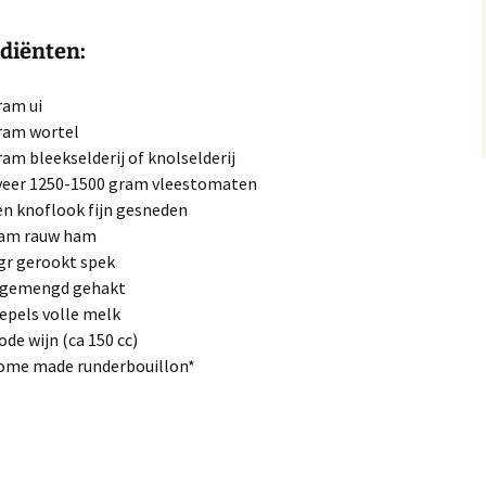
diënten:
ram ui
gram wortel
ram bleekselderij of knolselderij
veer 1250-1500 gram vleestomaten
en knoflook fijn gesneden
ram rauw ham
 gr gerookt spek
g gemengd gehakt
lepels volle melk
ode wijn (ca 150 cc)
home made runderbouillon*