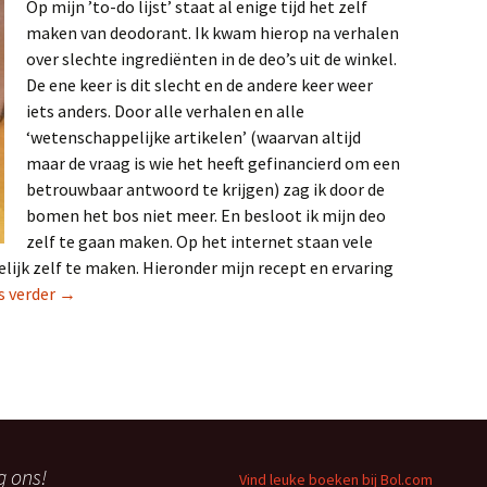
Op mijn ’to-do lijst’ staat al enige tijd het zelf
maken van deodorant. Ik kwam hierop na verhalen
over slechte ingrediënten in de deo’s uit de winkel.
De ene keer is dit slecht en de andere keer weer
iets anders. Door alle verhalen en alle
‘wetenschappelijke artikelen’ (waarvan altijd
maar de vraag is wie het heeft gefinancierd om een
betrouwbaar antwoord te krijgen) zag ik door de
bomen het bos niet meer. En besloot ik mijn deo
zelf te gaan maken. Op het internet staan vele
lijk zelf te maken. Hieronder mijn recept en ervaring
Zelf deo maken
s verder
→
g ons!
Vind leuke boeken bij Bol.com