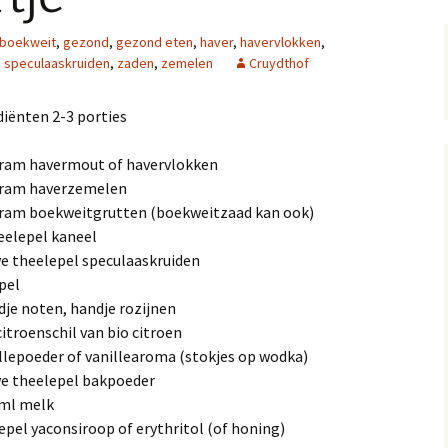
boekweit
,
gezond
,
gezond eten
,
haver
,
havervlokken
,
,
speculaaskruiden
,
zaden
,
zemelen
Cruydthof
diënten 2-3 porties
gram havermout of havervlokken
gram haverzemelen
gram boekweitgrutten (boekweitzaad kan ook)
heelepel kaneel
ve theelepel speculaaskruiden
pel
dje noten, handje rozijnen
citroenschil van bio citroen
illepoeder of vanillearoma (stokjes op wodka)
ve theelepel bakpoeder
 ml melk
epel yaconsiroop of erythritol (of honing)