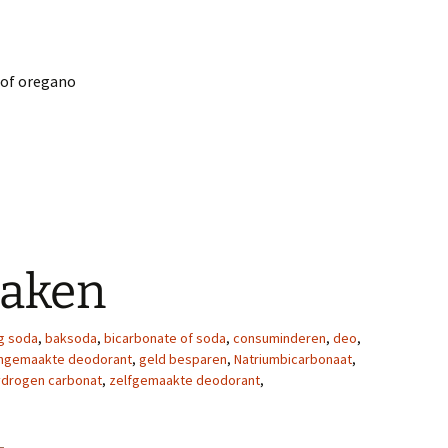
 of oregano
ese saus uit de slow cooker
maken
g soda
,
baksoda
,
bicarbonate of soda
,
consuminderen
,
deo
,
ngemaakte deodorant
,
geld besparen
,
Natriumbicarbonaat
,
ydrogen carbonat
,
zelfgemaakte deodorant
,