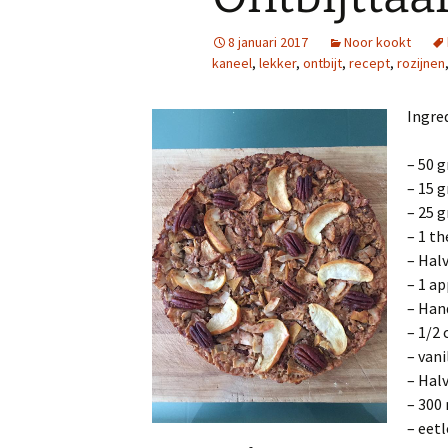
8 januari 2017
Noor kookt
kaneel
,
lekker
,
ontbijt
,
recept
,
rozijnen
Ingre
– 50 
– 15 
– 25 
– 1 t
– Hal
– 1 ap
– Han
– 1/2 
– van
– Hal
– 300
– eetl