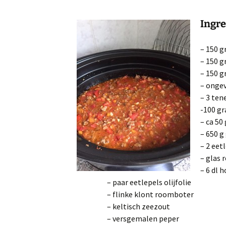
Ingre
– 150 g
– 150 
– 150 g
– onge
– 3 ten
-100 g
– ca 50
– 650 
– 2 eet
– glas r
– 6 dl 
– paar eetlepels olijfolie
– flinke klont roomboter
– keltisch zeezout
– versgemalen peper