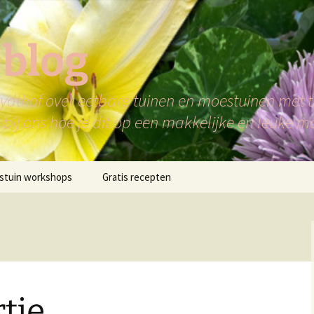
 blog
dthof over eetbare tuinen en moestuinen met ti
bij ons hoe je dit op een makkelijke en leuke m
stuin workshops
Gratis recepten
tje