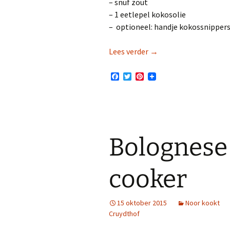
– snuf zout
– 1 eetlepel kokosolie
– optioneel: handje kokossnippers 
Ontbijttaartje
Lees verder
→
F
T
P
a
w
i
c
i
n
e
t
t
b
t
e
o
e
r
o
r
e
k
s
Bolognese 
t
cooker
15 oktober 2015
Noor kookt
Cruydthof