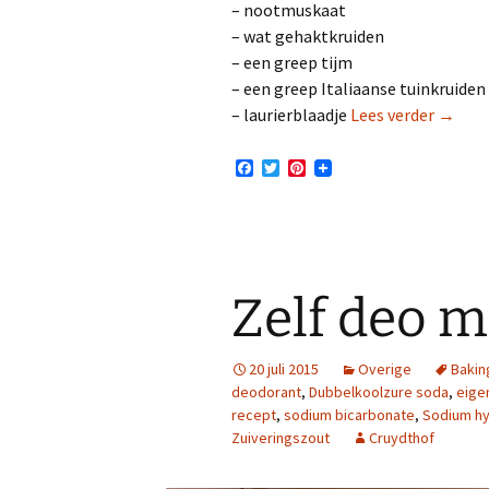
– nootmuskaat
– wat gehaktkruiden
– een greep tijm
– een greep Italiaanse tuinkruiden
Bologn
– laurierblaadje
Lees verder
→
F
T
P
a
w
i
c
i
n
e
t
t
b
t
e
o
e
r
o
r
e
k
s
Zelf deo 
t
20 juli 2015
Overige
Bakin
deodorant
,
Dubbelkoolzure soda
,
eige
recept
,
sodium bicarbonate
,
Sodium h
Zuiveringszout
Cruydthof