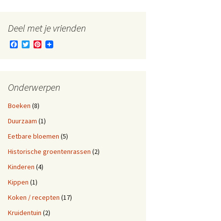
Deel met je vrienden
F
T
P
a
w
i
c
i
n
e
t
t
b
t
e
o
e
r
Onderwerpen
o
r
e
k
s
Boeken
(8)
t
Duurzaam
(1)
Eetbare bloemen
(5)
Historische groentenrassen
(2)
Kinderen
(4)
Kippen
(1)
Koken / recepten
(17)
Kruidentuin
(2)