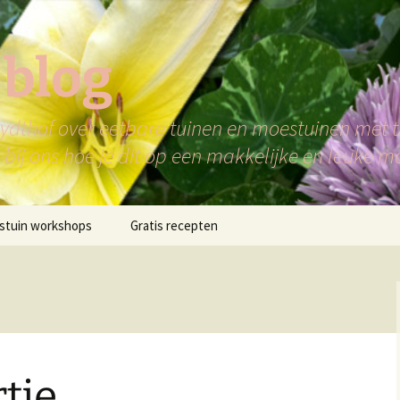
 blog
dthof over eetbare tuinen en moestuinen met ti
bij ons hoe je dit op een makkelijke en leuke m
stuin workshops
Gratis recepten
tje