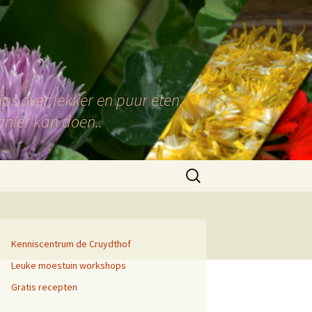
ps over lekker en puur eten.
anier kan doen..
Zoeken
naar:
Kenniscentrum de Cruydthof
Leuke moestuin workshops
Gratis recepten