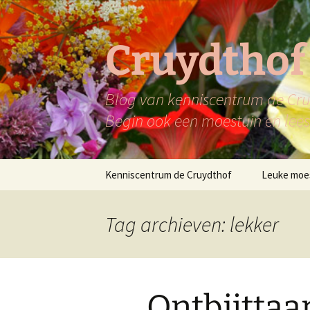
Ga
naar
de
Cruydthof
inhoud
Blog van kenniscentrum de Cruy
Begin ook een moestuin en lees 
Kenniscentrum de Cruydthof
Leuke moe
Tag archieven: lekker
Ontbijttaar