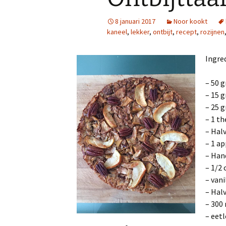
8 januari 2017
Noor kookt
kaneel
,
lekker
,
ontbijt
,
recept
,
rozijnen
Ingre
– 50 
– 15 
– 25 
– 1 t
– Hal
– 1 ap
– Han
– 1/2 
– van
– Hal
– 300
– eetl