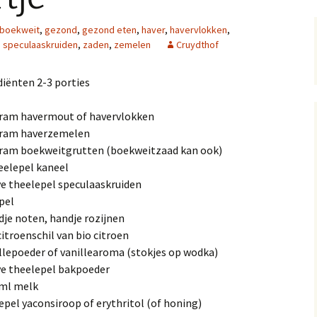
boekweit
,
gezond
,
gezond eten
,
haver
,
havervlokken
,
,
speculaaskruiden
,
zaden
,
zemelen
Cruydthof
diënten 2-3 porties
gram havermout of havervlokken
gram haverzemelen
gram boekweitgrutten (boekweitzaad kan ook)
heelepel kaneel
ve theelepel speculaaskruiden
pel
dje noten, handje rozijnen
citroenschil van bio citroen
illepoeder of vanillearoma (stokjes op wodka)
ve theelepel bakpoeder
 ml melk
epel yaconsiroop of erythritol (of honing)