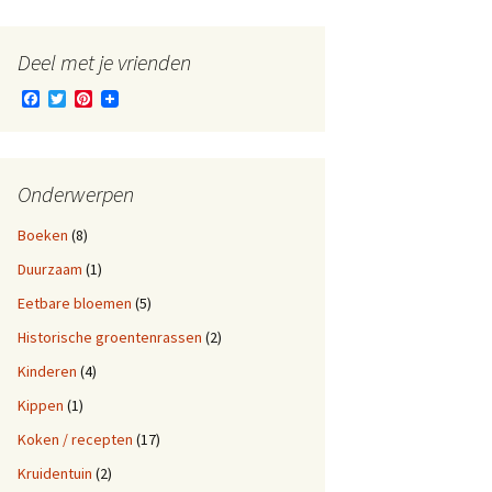
Deel met je vrienden
F
T
P
a
w
i
c
i
n
e
t
t
b
t
e
o
e
r
Onderwerpen
o
r
e
k
s
Boeken
(8)
t
Duurzaam
(1)
Eetbare bloemen
(5)
Historische groentenrassen
(2)
Kinderen
(4)
Kippen
(1)
Koken / recepten
(17)
Kruidentuin
(2)