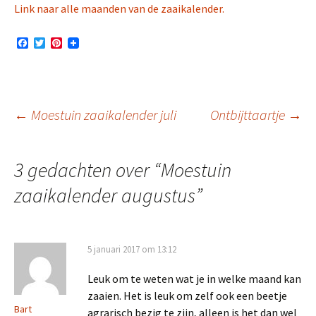
Link naar alle maanden van de zaaikalender.
F
T
P
a
w
i
c
i
n
e
t
t
b
t
e
o
e
r
o
r
e
Berichtnavigatie
←
Moestuin zaaikalender juli
Ontbijttaartje
→
k
s
t
3 gedachten over “
Moestuin
zaaikalender augustus
”
5 januari 2017 om 13:12
Leuk om te weten wat je in welke maand kan
zaaien. Het is leuk om zelf ook een beetje
Bart
agrarisch bezig te zijn, alleen is het dan wel