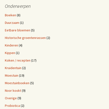
b
t
e
o
e
r
Onderwerpen
o
r
e
k
s
Boeken
(8)
t
Duurzaam
(1)
Eetbare bloemen
(5)
Historische groentenrassen
(2)
Kinderen
(4)
Kippen
(1)
Koken / recepten
(17)
Kruidentuin
(2)
Moestuin
(19)
Moestuinboeken
(5)
Noor kookt
(9)
Overige
(9)
Probiotica
(2)