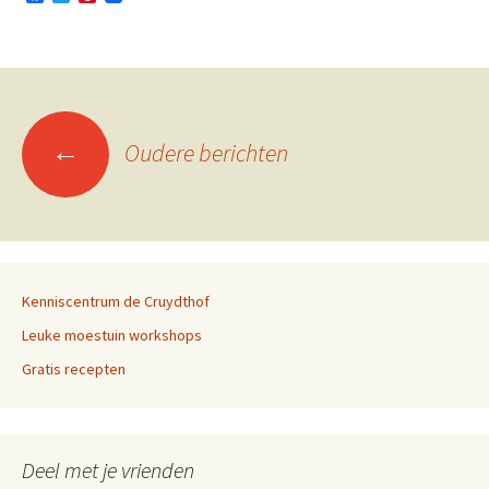
a
w
i
c
i
n
e
t
t
b
t
e
o
e
r
o
r
e
k
s
Berichtennavigatie
t
←
Oudere berichten
Kenniscentrum de Cruydthof
Leuke moestuin workshops
Gratis recepten
Deel met je vrienden