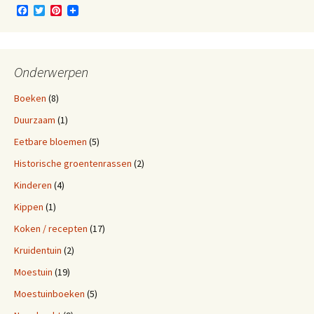
F
T
P
a
w
i
c
i
n
e
t
t
b
t
e
o
e
r
Onderwerpen
o
r
e
k
s
Boeken
(8)
t
Duurzaam
(1)
Eetbare bloemen
(5)
Historische groentenrassen
(2)
Kinderen
(4)
Kippen
(1)
Koken / recepten
(17)
Kruidentuin
(2)
Moestuin
(19)
Moestuinboeken
(5)