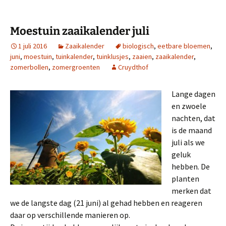
b
t
e
o
e
r
o
r
e
k
s
Moestuin zaaikalender juli
t
1 juli 2016
Zaaikalender
biologisch
,
eetbare bloemen
,
juni
,
moestuin
,
tuinkalender
,
tuinklusjes
,
zaaien
,
zaaikalender
,
zomerbollen
,
zomergroenten
Cruydthof
Lange dagen
en zwoele
nachten, dat
is de maand
juli als we
geluk
hebben. De
planten
merken dat
we de langste dag (21 juni) al gehad hebben en reageren
daar op verschillende manieren op.