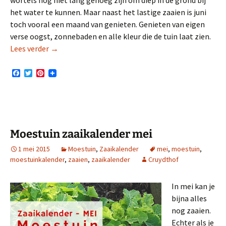
het water te kunnen. Maar naast het lastige zaaien is juni
toch vooral een maand van genieten. Genieten van eigen
verse oogst, zonnebaden en alle kleur die de tuin laat zien.
Moestuin zaaikalender juni
Lees verder
→
F
T
P
a
w
i
c
i
n
e
t
t
b
t
e
o
e
r
o
r
e
k
s
Moestuin zaaikalender mei
t
1 mei 2015
Moestuin
,
Zaaikalender
mei
,
moestuin
,
moestuinkalender
,
zaaien
,
zaaikalender
Cruydthof
In mei kan je
bijna alles
nog zaaien.
Echter als je