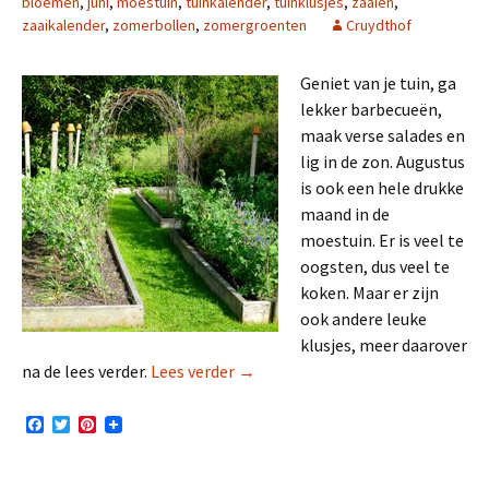
bloemen
,
juni
,
moestuin
,
tuinkalender
,
tuinklusjes
,
zaaien
,
zaaikalender
,
zomerbollen
,
zomergroenten
Cruydthof
Geniet van je tuin, ga
lekker barbecueën,
maak verse salades en
lig in de zon. Augustus
is ook een hele drukke
maand in de
moestuin. Er is veel te
oogsten, dus veel te
koken. Maar er zijn
ook andere leuke
klusjes, meer daarover
Moestuin zaaikalender augustus
na de lees verder.
Lees verder
→
F
T
P
a
w
i
c
i
n
e
t
t