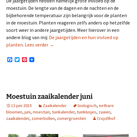
De jaargetijden hebben namelijk grote invloed op de
moestuin. De lengte van de dagen en de nachten en de
bijbehorende temperatuur zijn belangrijk voor de planten
in de moestuin. Planten reageren zelfs anders op hetzelfde
soort weer in andere jaargetijden. Meer hierover in een
andere blog van mij:
De jaargetijden en hun invloed op
Moestuin zaaikalender juli
planten
.
Lees verder
→
F
T
P
a
w
i
c
i
n
e
t
t
b
t
e
o
e
r
o
r
e
k
s
Moestuin zaaikalender juni
t
13 juni 2015
Zaaikalender
biologisch
,
eetbare
bloemen
,
juni
,
moestuin
,
tuinkalender
,
tuinklusjes
,
zaaien
,
zaaikalender
,
zomerbollen
,
zomergroenten
Cruydthof