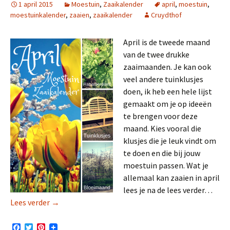
1 april 2015
Moestuin
,
Zaaikalender
april
,
moestuin
,
moestuinkalender
,
zaaien
,
zaaikalender
Cruydthof
April is de tweede maand
van de twee drukke
zaaimaanden. Je kan ook
veel andere tuinklusjes
doen, ik heb een hele lijst
gemaakt om je op ideeën
te brengen voor deze
maand. Kies vooral die
klusjes die je leuk vindt om
te doen en die bij jouw
moestuin passen. Wat je
allemaal kan zaaien in april
lees je na de lees verder…
Moestuin zaaikalender april
Lees verder
→
F
T
P