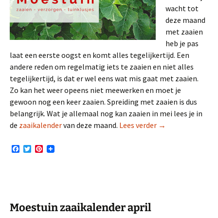
wacht tot
deze maand
met zaaien
heb je pas
laat een eerste oogst en komt alles tegelijkertijd. Een
andere reden om regelmatig iets te zaaien en niet alles
tegelijkertijd, is dat er wel eens wat mis gaat met zaaien.
Zo kan het weer opeens niet meewerken en moet je
gewoon nog een keer zaaien. Spreiding met zaaien is dus
belangrijk. Wat je allemaal nog kan zaaien in mei lees je in
Moestuin zaaikal
de
zaaikalender
van deze maand.
Lees verder
→
F
T
P
a
w
i
c
i
n
e
t
t
b
t
e
o
e
r
o
r
e
k
s
Moestuin zaaikalender april
t