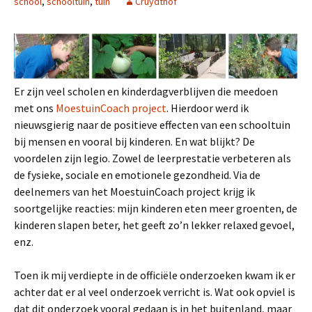
school
,
schooltuin
,
tuin
Cruydthof
Er zijn veel scholen en kinderdagverblijven die meedoen
met ons
MoestuinCoach project
. Hierdoor werd ik
nieuwsgierig naar de positieve effecten van een schooltuin
bij mensen en vooral bij kinderen. En wat blijkt? De
voordelen zijn legio. Zowel de leerprestatie verbeteren als
de fysieke, sociale en emotionele gezondheid. Via de
deelnemers van het MoestuinCoach project krijg ik
soortgelijke reacties: mijn kinderen eten meer groenten, de
kinderen slapen beter, het geeft zo’n lekker relaxed gevoel,
enz.
Toen ik mij verdiepte in de officiële onderzoeken kwam ik er
achter dat er al veel onderzoek verricht is. Wat ook opviel is
dat dit onderzoek vooral gedaan is in het buitenland, maar