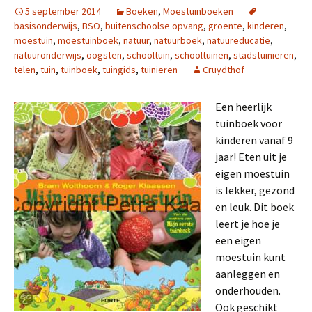
5 september 2014
Boeken
,
Moestuinboeken
basisonderwijs
,
BSO
,
buitenschoolse opvang
,
groente
,
kinderen
,
moestuin
,
moestuinboek
,
natuur
,
natuurboek
,
natuureducatie
,
natuuronderwijs
,
oogsten
,
schooltuin
,
schooltuinen
,
stadstuinieren
,
telen
,
tuin
,
tuinboek
,
tuingids
,
tuinieren
Cruydthof
Een heerlijk
tuinboek voor
kinderen vanaf 9
jaar! Eten uit je
eigen moestuin
is lekker, gezond
en leuk. Dit boek
leert je hoe je
een eigen
moestuin kunt
aanleggen en
onderhouden.
Ook geschikt