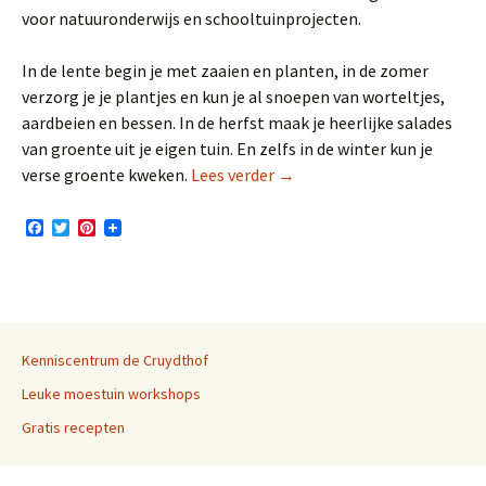
voor natuuronderwijs en schooltuinprojecten.
In de lente begin je met zaaien en planten, in de zomer
verzorg je je plantjes en kun je al snoepen van worteltjes,
aardbeien en bessen. In de herfst maak je heerlijke salades
van groente uit je eigen tuin. En zelfs in de winter kun je
Mijn eerste moestuin
verse groente kweken.
Lees verder
→
F
T
P
a
w
i
c
i
n
e
t
t
b
t
e
o
e
r
o
r
e
k
s
Kenniscentrum de Cruydthof
t
Leuke moestuin workshops
Gratis recepten