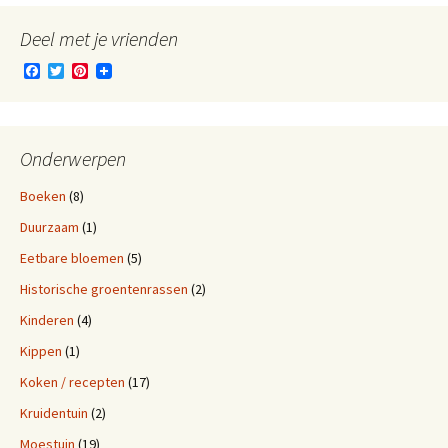
Deel met je vrienden
F
T
P
a
w
i
c
i
n
e
t
t
b
t
e
o
e
r
Onderwerpen
o
r
e
k
s
Boeken
(8)
t
Duurzaam
(1)
Eetbare bloemen
(5)
Historische groentenrassen
(2)
Kinderen
(4)
Kippen
(1)
Koken / recepten
(17)
Kruidentuin
(2)
Moestuin
(19)