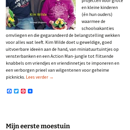
projecten voor grote
en kleine kinderen
(én hun ouders)
waarmee de
schoolvakanties
omvliegen en die gegarandeerd de belangstelling wekken
voor alles wat leeft. Kim Wilde doet u geweldige, goed
uitvoerbare ideeën aan de hand, van miniatuurtuintjes op
vensterbanken en een Action Man-jungle tot flitsende
knabbels om vriendjes en vriendinnetjes te imponeren en
een verborgen prieel van wilgentenen voor geheime
Tuinieren met kinderen
picknicks.
Lees verder
→
F
T
P
a
w
i
c
i
n
e
t
t
b
t
e
o
e
r
o
r
e
k
s
Mijn eerste moestuin
t