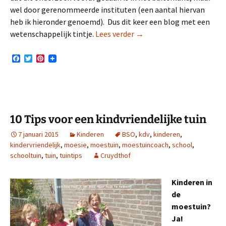
wel door gerenommeerde instituten (een aantal hiervan
heb ik hieronder genoemd). Dus dit keer een blog met een
Positieve effecten van een
wetenschappelijk tintje.
Lees verder
→
F
T
P
a
w
i
c
i
n
e
t
t
b
t
e
o
e
r
o
r
e
k
s
10 Tips voor een kindvriendelijke tuin
t
7 januari 2015
Kinderen
BSO
,
kdv
,
kinderen
,
kindervriendelijk
,
moesie
,
moestuin
,
moestuincoach
,
school
,
schooltuin
,
tuin
,
tuintips
Cruydthof
Kinderen in
de
moestuin?
Ja!