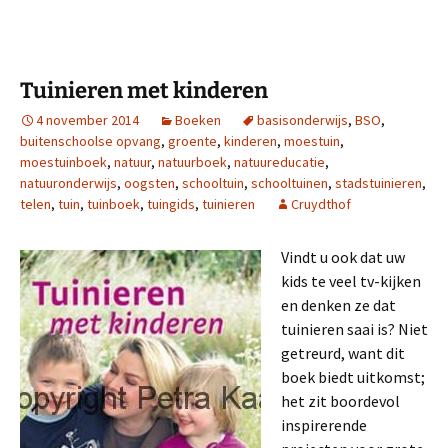
c
i
n
e
t
t
b
t
e
o
e
r
o
r
e
k
s
Tuinieren met kinderen
t
4 november 2014
Boeken
basisonderwijs
,
BSO
,
buitenschoolse opvang
,
groente
,
kinderen
,
moestuin
,
moestuinboek
,
natuur
,
natuurboek
,
natuureducatie
,
natuuronderwijs
,
oogsten
,
schooltuin
,
schooltuinen
,
stadstuinieren
,
telen
,
tuin
,
tuinboek
,
tuingids
,
tuinieren
Cruydthof
Vindt u ook dat uw
kids te veel tv-kijken
en denken ze dat
tuinieren saai is? Niet
getreurd, want dit
boek biedt uitkomst;
het zit boordevol
inspirerende