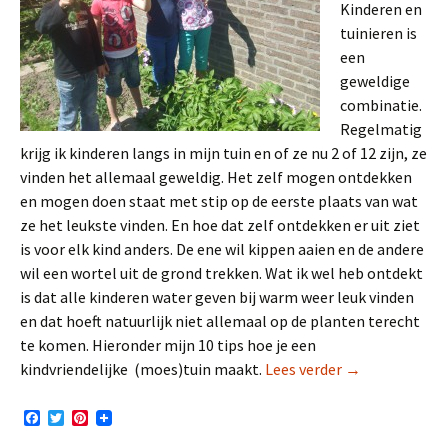
Kinderen en
tuinieren is
een
geweldige
combinatie.
Regelmatig
krijg ik kinderen langs in mijn tuin en of ze nu 2 of 12 zijn, ze
vinden het allemaal geweldig. Het zelf mogen ontdekken
en mogen doen staat met stip op de eerste plaats van wat
ze het leukste vinden. En hoe dat zelf ontdekken er uit ziet
is voor elk kind anders. De ene wil kippen aaien en de andere
wil een wortel uit de grond trekken. Wat ik wel heb ontdekt
is dat alle kinderen water geven bij warm weer leuk vinden
en dat hoeft natuurlijk niet allemaal op de planten terecht
te komen. Hieronder mijn 10 tips hoe je een
10 Tips voor ee
kindvriendelijke (moes)tuin maakt.
Lees verder
→
F
T
P
a
w
i