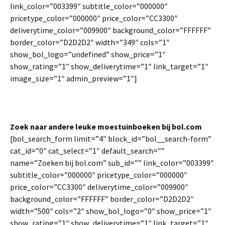
link_color=”003399″ subtitle_color=”000000″
pricetype_color=”000000″ price_color=”CC3300″
deliverytime_color=”009900″ background_color=”FFFFFF”
border_color=”D2D2D2″ width=”349″ cols=”1″
show_bol_logo=”undefined” show_price=”1″
show_rating=”1″ show_deliverytime=”1″ link_target=”1″
image_size=”1″ admin_preview=”1″]
Zoek naar andere leuke moestuinboeken bij bol.com
[bol_search_form limit=”4″ block_id=”bol__search-form”
cat_id=”0″ cat_select=”1″ default_search=””
name=”Zoeken bij bol.com” sub_id=”” link_color=”003399″
subtitle_color=”000000″ pricetype_color=”000000″
price_color=”CC3300″ deliverytime_color=”009900″
background_color=”FFFFFF” border_color=”D2D2D2″
width=”500″ cols=”2″ show_bol_logo=”0″ show_price=”1″
show_rating=”1″ show_deliverytime=”1″ link_target=”1″