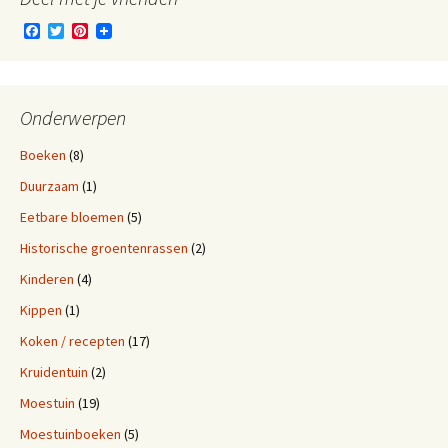
F
T
P
a
w
i
c
i
n
e
t
t
b
t
e
o
e
r
Onderwerpen
o
r
e
k
s
Boeken
(8)
t
Duurzaam
(1)
Eetbare bloemen
(5)
Historische groentenrassen
(2)
Kinderen
(4)
Kippen
(1)
Koken / recepten
(17)
Kruidentuin
(2)
Moestuin
(19)
Moestuinboeken
(5)