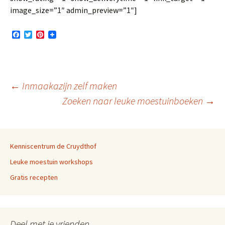
image_size=”1″ admin_preview=”1″]
F
T
P
a
w
i
c
i
n
e
t
t
b
t
e
o
e
r
o
r
e
Berichtnavigatie
←
Inmaakazijn zelf maken
k
s
t
Zoeken naar leuke moestuinboeken
→
Kenniscentrum de Cruydthof
Leuke moestuin workshops
Gratis recepten
Deel met je vrienden