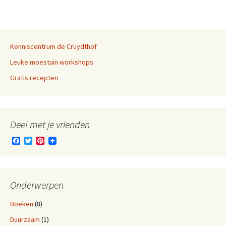
c
i
n
e
t
t
b
t
e
o
e
r
o
r
e
k
s
Kenniscentrum de Cruydthof
t
Leuke moestuin workshops
Gratis recepten
Deel met je vrienden
F
T
P
a
w
i
c
i
n
e
t
t
b
t
e
o
e
r
Onderwerpen
o
r
e
k
s
Boeken
(8)
t
Duurzaam
(1)