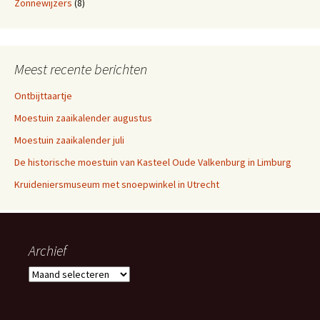
Zonnewijzers
(8)
Meest recente berichten
Ontbijttaartje
Moestuin zaaikalender augustus
Moestuin zaaikalender juli
De historische moestuin van Kasteel Oude Valkenburg in Limburg
Kruideniersmuseum met snoepwinkel in Utrecht
Archief
Archief