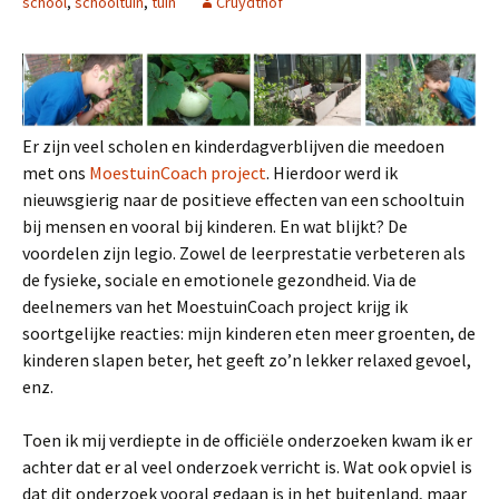
school
,
schooltuin
,
tuin
Cruydthof
Er zijn veel scholen en kinderdagverblijven die meedoen
met ons
MoestuinCoach project
. Hierdoor werd ik
nieuwsgierig naar de positieve effecten van een schooltuin
bij mensen en vooral bij kinderen. En wat blijkt? De
voordelen zijn legio. Zowel de leerprestatie verbeteren als
de fysieke, sociale en emotionele gezondheid. Via de
deelnemers van het MoestuinCoach project krijg ik
soortgelijke reacties: mijn kinderen eten meer groenten, de
kinderen slapen beter, het geeft zo’n lekker relaxed gevoel,
enz.
Toen ik mij verdiepte in de officiële onderzoeken kwam ik er
achter dat er al veel onderzoek verricht is. Wat ook opviel is
dat dit onderzoek vooral gedaan is in het buitenland, maar