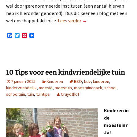
wel door gerenommeerde instituten (een aantal hiervan
heb ik hieronder genoemd). Dus dit keer een blog met een
Positieve effecten van een
wetenschappelijk tintje.
Lees verder
→
F
T
P
a
w
i
c
i
n
e
t
t
b
t
e
o
e
r
o
r
e
k
s
10 Tips voor een kindvriendelijke tuin
t
7 januari 2015
Kinderen
BSO
,
kdv
,
kinderen
,
kindervriendelijk
,
moesie
,
moestuin
,
moestuincoach
,
school
,
schooltuin
,
tuin
,
tuintips
Cruydthof
Kinderen in
de
moestuin?
Ja!