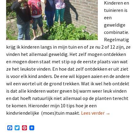
Kinderen en
tuinieren is
een
geweldige
combinatie.
Regelmatig
krijg ik kinderen langs in mijn tuin en of ze nu 2 of 12 zijn, ze
vinden het allemaal geweldig. Het zelf mogen ontdekken
en mogen doen staat met stip op de eerste plaats van wat
ze het leukste vinden. En hoe dat zelf ontdekken er uit ziet
is voor elk kind anders. De ene wil kippen aaien en de andere
wil een wortel uit de grond trekken. Wat ik wel heb ontdekt
is dat alle kinderen water geven bij warm weer leuk vinden
en dat hoeft natuurlijk niet allemaal op de planten terecht
te komen. Hieronder mijn 10 tips hoe je een
10 Tips voor ee
kindvriendelijke (moes)tuin maakt.
Lees verder
→
F
T
P
a
w
i