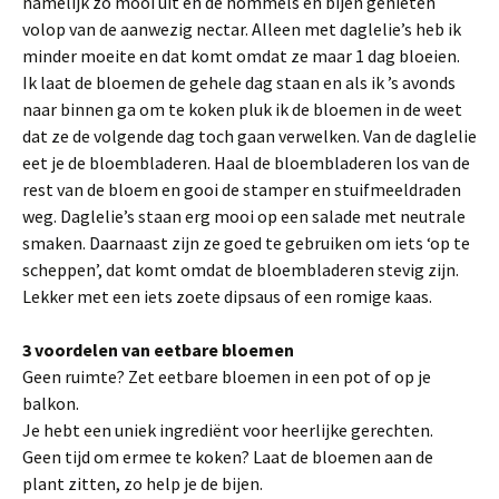
namelijk zo mooi uit en de hommels en bijen genieten
volop van de aanwezig nectar. Alleen met daglelie’s heb ik
minder moeite en dat komt omdat ze maar 1 dag bloeien.
Ik laat de bloemen de gehele dag staan en als ik ’s avonds
naar binnen ga om te koken pluk ik de bloemen in de weet
dat ze de volgende dag toch gaan verwelken. Van de daglelie
eet je de bloembladeren. Haal de bloembladeren los van de
rest van de bloem en gooi de stamper en stuifmeeldraden
weg. Daglelie’s staan erg mooi op een salade met neutrale
smaken. Daarnaast zijn ze goed te gebruiken om iets ‘op te
scheppen’, dat komt omdat de bloembladeren stevig zijn.
Lekker met een iets zoete dipsaus of een romige kaas.
3 voordelen van eetbare bloemen
Geen ruimte? Zet eetbare bloemen in een pot of op je
balkon.
Je hebt een uniek ingrediënt voor heerlijke gerechten.
Geen tijd om ermee te koken? Laat de bloemen aan de
plant zitten, zo help je de bijen.