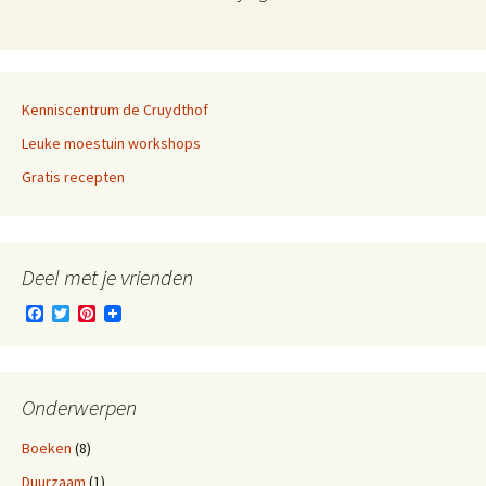
Kenniscentrum de Cruydthof
Leuke moestuin workshops
Gratis recepten
Deel met je vrienden
F
T
P
a
w
i
c
i
n
e
t
t
b
t
e
o
e
r
Onderwerpen
o
r
e
k
s
Boeken
(8)
t
Duurzaam
(1)