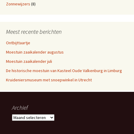
Zonnewijzers
(8)
Meest recente berichten
Ontbijttaartje
Moestuin zaaikalender augustus
Moestuin zaaikalender juli
De historische moestuin van Kasteel Oude Valkenburg in Limburg
Kruideniersmuseum met snoepwinkel in Utrecht
Archief
Archief