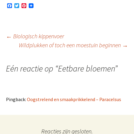
F
T
P
a
w
i
c
i
n
e
t
t
b
t
e
o
e
r
o
r
e
Berichtnavigatie
←
Biologisch kippenvoer
k
s
t
Wildplukken of toch een moestuin beginnen
→
Eén reactie op “
Eetbare bloemen
”
Pingback:
Oogstrelend en smaakprikkelend – Paracelsus
Reacties zijn gesloten.