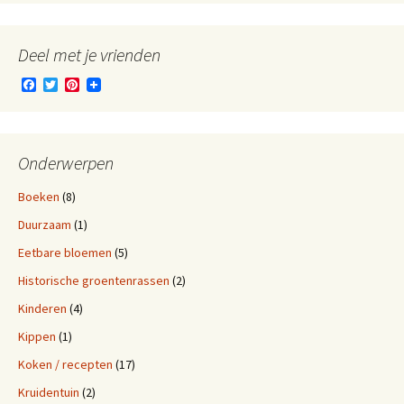
Deel met je vrienden
F
T
P
a
w
i
c
i
n
e
t
t
b
t
e
o
e
r
Onderwerpen
o
r
e
k
s
Boeken
(8)
t
Duurzaam
(1)
Eetbare bloemen
(5)
Historische groentenrassen
(2)
Kinderen
(4)
Kippen
(1)
Koken / recepten
(17)
Kruidentuin
(2)