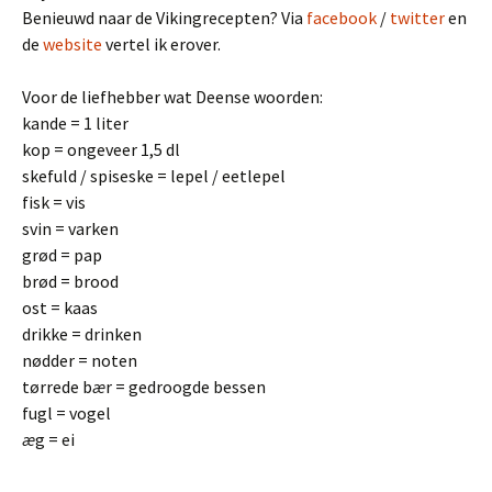
Benieuwd naar de Vikingrecepten? Via
facebook
/
twitter
en
de
website
vertel ik erover.
Voor de liefhebber wat Deense woorden:
kande = 1 liter
kop = ongeveer 1,5 dl
skefuld / spiseske = lepel / eetlepel
fisk = vis
svin = varken
gr
ød
= pap
br
ø
d = brood
ost = kaas
drikke = drinken
n
ø
dder = noten
t
ø
rrede b
æ
r = gedroogde bessen
fugl = vogel
æ
g = ei