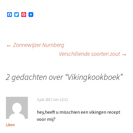
F
T
P
a
w
i
c
i
n
e
t
t
b
t
e
o
e
r
o
r
e
Berichtnavigatie
←
Zonnewijzer Nurnberg
k
s
t
Verschillende soorten zout
→
2 gedachten over “
Vikingkookboek
”
3 juli 2017 om 12:12
hey,heeft u misschien een vikingen recept
voor mij?
Lilien