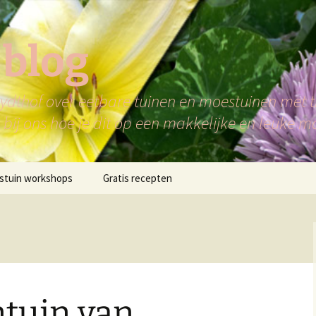
 blog
dthof over eetbare tuinen en moestuinen met ti
bij ons hoe je dit op een makkelijke en leuke m
stuin workshops
Gratis recepten
ntuin van