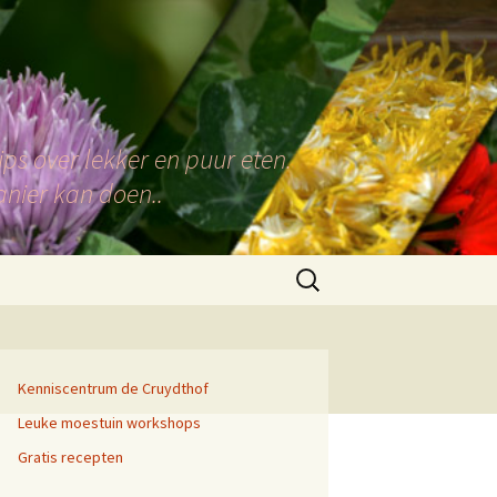
ps over lekker en puur eten.
anier kan doen..
Zoeken
naar:
Kenniscentrum de Cruydthof
Leuke moestuin workshops
Gratis recepten