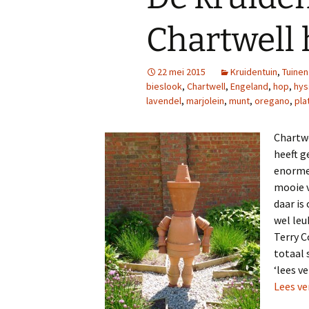
Chartwell
22 mei 2015
Kruidentuin
,
Tuine
bieslook
,
Chartwell
,
Engeland
,
hop
,
hys
lavendel
,
marjolein
,
munt
,
oregano
,
pla
Chartwe
heeft g
enorme 
mooie v
daar is
wel leu
Terry 
totaal 
‘lees v
Lees ve