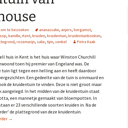
 house
n om te bezoeken
ananassalie
,
anjers
,
bergamot
,
sop
,
kamille
,
Kent
,
kruiden
,
kruidentuin
,
kruidentuinboeken
,
ttegrond
,
rozemarijn
,
salie
,
tijm
,
venkel
Petra Kaak
ll huis in Kent is het huis waar Winston Churchill
ewoond toen hij premier van Engeland was. De
tuin ligt tegen een helling aan en heeft daardoor
ergezichten. Een gedeelte van de tuin is ommuurd en
 ook de kruidentuin te vinden. Deze is niet groot maar
k aangelegd. In het midden van de kruidentuin staat
Cotta, een mannetje gemaakt van bloempotten. In
staan er 23 verschillende soorten kruiden in. Na de
erder’ de plattegrond van deze kruidentuin.
De kruidentuin van Chartwell house
rder
→