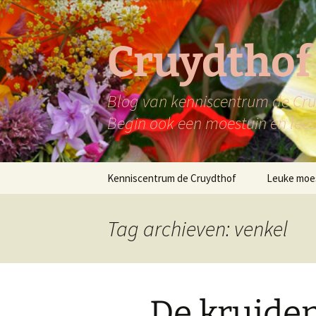
Ga
naar
de
Cruydthof
inhoud
Blog van kenniscentrum de Cruy
Begin ook een moestuin en lees 
Kenniscentrum de Cruydthof
Leuke moe
Tag archieven: venkel
De kruide