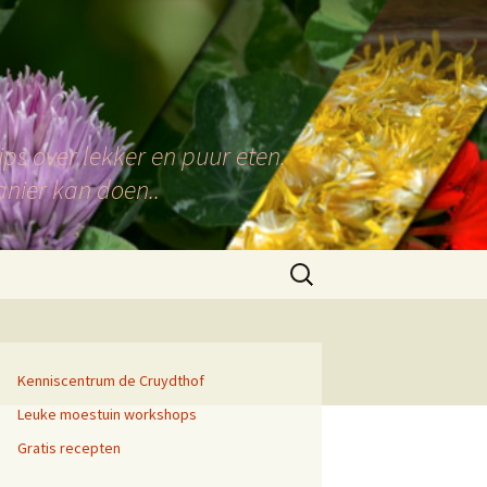
ps over lekker en puur eten.
anier kan doen..
Zoeken
naar:
Kenniscentrum de Cruydthof
Leuke moestuin workshops
Gratis recepten