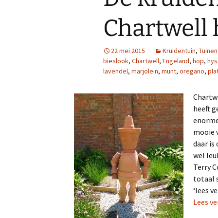
Chartwell
22 mei 2015
Kruidentuin
,
Tuine
bieslook
,
Chartwell
,
Engeland
,
hop
,
hys
lavendel
,
marjolein
,
munt
,
oregano
,
pla
Chartwe
heeft g
enorme 
mooie v
daar is
wel leu
Terry 
totaal 
‘lees v
Lees ve