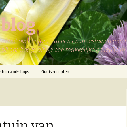
 blog
dthof over eetbare tuinen en moestuinen met ti
bij ons hoe je dit op een makkelijke en leuke m
stuin workshops
Gratis recepten
ntuin van