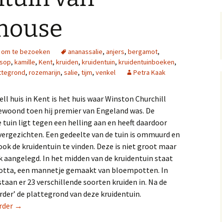
 house
n om te bezoeken
ananassalie
,
anjers
,
bergamot
,
sop
,
kamille
,
Kent
,
kruiden
,
kruidentuin
,
kruidentuinboeken
,
ttegrond
,
rozemarijn
,
salie
,
tijm
,
venkel
Petra Kaak
ll huis in Kent is het huis waar Winston Churchill
ewoond toen hij premier van Engeland was. De
tuin ligt tegen een helling aan en heeft daardoor
ergezichten. Een gedeelte van de tuin is ommuurd en
 ook de kruidentuin te vinden. Deze is niet groot maar
k aangelegd. In het midden van de kruidentuin staat
Cotta, een mannetje gemaakt van bloempotten. In
staan er 23 verschillende soorten kruiden in. Na de
erder’ de plattegrond van deze kruidentuin.
De kruidentuin van Chartwell house
rder
→