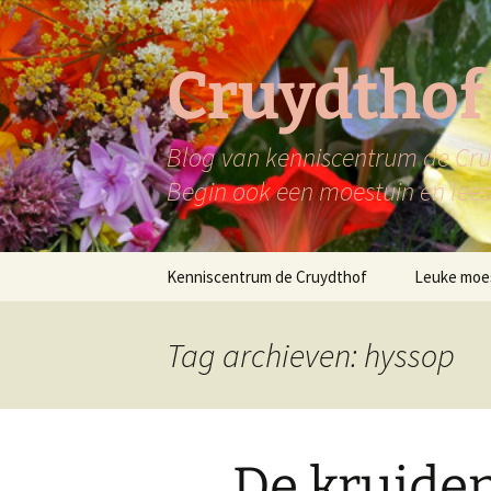
Ga
naar
de
Cruydthof
inhoud
Blog van kenniscentrum de Cruy
Begin ook een moestuin en lees 
Kenniscentrum de Cruydthof
Leuke moe
Tag archieven: hyssop
De kruide