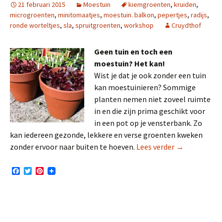
21 februari 2015
Moestuin
kiemgroenten
,
kruiden
,
microgroenten
,
minitomaatjes
,
moestuin. balkon
,
pepertjes
,
radijs
,
ronde worteltjes
,
sla
,
spruitgroenten
,
workshop
Cruydthof
Geen tuin en toch een
moestuin? Het kan!
Wist je dat je ook zonder een tuin
kan moestuinieren? Sommige
planten nemen niet zoveel ruimte
in en die zijn prima geschikt voor
in een pot op je vensterbank. Zo
kan iedereen gezonde, lekkere en verse groenten kweken
Top 5 moestu
zonder ervoor naar buiten te hoeven.
Lees verder
→
F
T
P
a
w
i
c
i
n
e
t
t
b
t
e
o
e
r
o
r
e