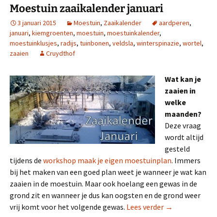
k
s
Moestuin zaaikalender januari
t
3 januari 2015
Moestuin
,
Zaaikalender
aardperen
,
januari
,
kiemgroenten
,
moestuin
,
moestuinkalender
,
moestuinklusjes
,
radijs
,
tuinbonen
,
veldsla
,
winterspinazie
,
wortel
,
zaaien
Cruydthof
Wat kan je
zaaien in
welke
maanden?
Deze vraag
wordt altijd
gesteld
tijdens de
workshop maak je eigen moestuinplan
. Immers
bij het maken van een goed plan weet je wanneer je wat kan
zaaien in de moestuin. Maar ook hoelang een gewas in de
grond zit en wanneer je dus kan oogsten en de grond weer
Moestuin zaaika
vrij komt voor het volgende gewas.
Lees verder
→