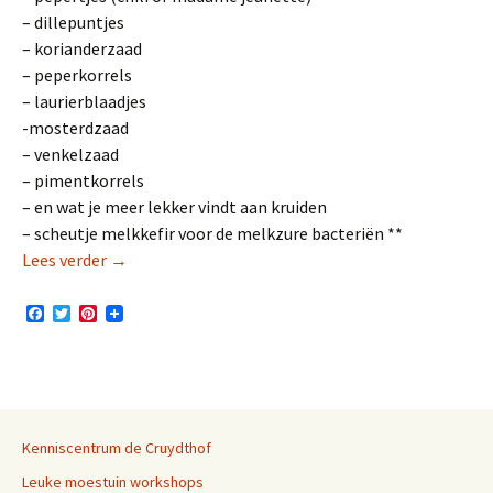
– dillepuntjes
– korianderzaad
– peperkorrels
– laurierblaadjes
-mosterdzaad
– venkelzaad
– pimentkorrels
– en wat je meer lekker vindt aan kruiden
– scheutje melkkefir voor de melkzure bacteriën **
Komkommers fermenteren met melkzuur bacteri
Lees verder
→
F
T
P
a
w
i
c
i
n
e
t
t
b
t
e
o
e
r
o
r
e
k
s
Kenniscentrum de Cruydthof
t
Leuke moestuin workshops