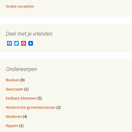
Gratis recepten
Deel met je vrienden
F
T
P
a
w
i
c
i
n
e
t
t
b
t
e
o
e
r
Onderwerpen
o
r
e
k
s
Boeken
(8)
t
Duurzaam
(1)
Eetbare bloemen
(5)
Historische groentenrassen
(2)
Kinderen
(4)
Kippen
(1)