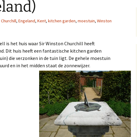
land)
Churchill
,
Engeland
,
Kent
,
kitchen garden
,
moestuin
,
Winston
ll is het huis waar Sir Winston Churchill heeft
. Dit huis heeft een fantastische kitchen garden
in) die verzonken in de tuin ligt. De gehele moestuin
urd en in het midden staat de zonnewijzer.