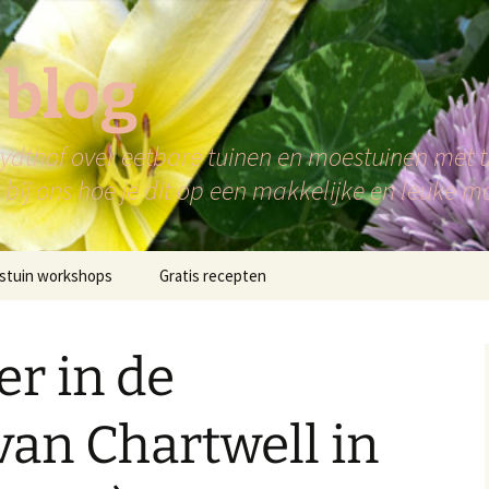
 blog
dthof over eetbare tuinen en moestuinen met ti
bij ons hoe je dit op een makkelijke en leuke m
stuin workshops
Gratis recepten
r in de
an Chartwell in