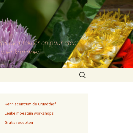
ps over lekker en puur eten.
anier kan doen..
Zoeken
naar:
Kenniscentrum de Cruydthof
Leuke moestuin workshops
Gratis recepten