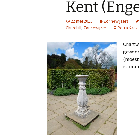
Kent (Enge
22 mei 2015
Zonnewijzers
Churchill
,
Zonnewijzer
Petra Kaak
Chartwe
gewoond
(moestu
is ommu