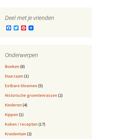
Deel met je vrienden
F
T
P
a
w
i
c
i
n
e
t
t
b
t
e
o
e
r
Onderwerpen
o
r
e
k
s
Boeken
(8)
t
Duurzaam
(1)
Eetbare bloemen
(5)
Historische groentenrassen
(2)
Kinderen
(4)
Kippen
(1)
Koken / recepten
(17)
Kruidentuin
(2)