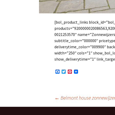
[bol_product_links block_id=”bo
products=”9200000020086563,920
0021253570″ name=”Zonnewijzers”
subtitle_color=”000000″ pricetyp
deliverytime_color=”009900″ bac
width=”250″ cols=”1″ show_bol_l
show_deliverytime=”1″ link_targ
F
T
P
a
w
i
c
i
n
e
t
t
b
t
e
o
e
r
o
r
e
Berichtnavigatie
←
Belmont house zonnewijze
k
s
t