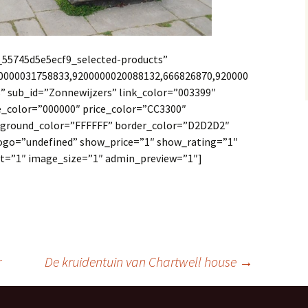
l_55745d5e5ecf9_selected-products”
0000031758833,9200000020088132,666826870,920000
 sub_id=”Zonnewijzers” link_color=”003399″
e_color=”000000″ price_color=”CC3300″
kground_color=”FFFFFF” border_color=”D2D2D2″
ogo=”undefined” show_price=”1″ show_rating=”1″
et=”1″ image_size=”1″ admin_preview=”1″]
r
De kruidentuin van Chartwell house
→