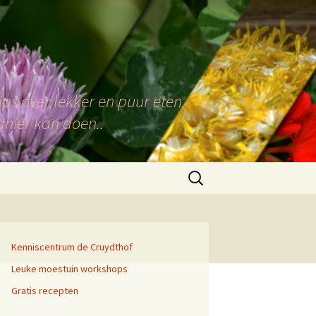
ps over lekker en puur eten.
anier kan doen..
Zoeken
naar:
Kenniscentrum de Cruydthof
Leuke moestuin workshops
Gratis recepten