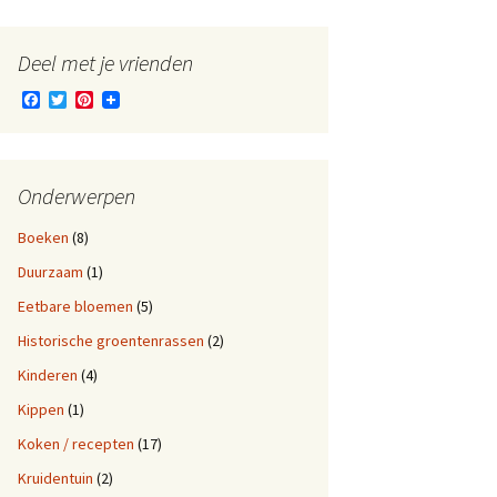
Deel met je vrienden
F
T
P
a
w
i
c
i
n
e
t
t
b
t
e
o
e
r
Onderwerpen
o
r
e
k
s
Boeken
(8)
t
Duurzaam
(1)
inkel in Utrecht
Eetbare bloemen
(5)
Historische groentenrassen
(2)
Kinderen
(4)
Kippen
(1)
Koken / recepten
(17)
Kruidentuin
(2)