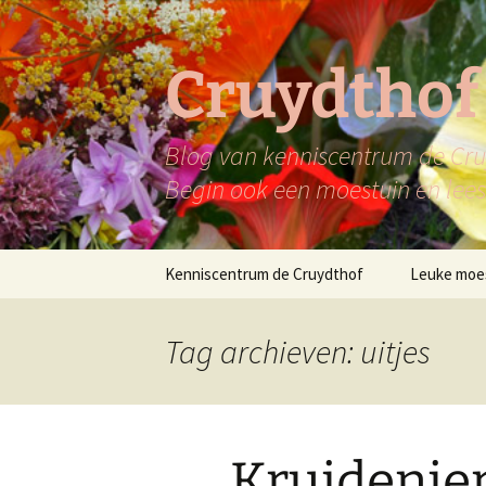
Ga
naar
de
Cruydthof
inhoud
Blog van kenniscentrum de Cruy
Begin ook een moestuin en lees 
Kenniscentrum de Cruydthof
Leuke moe
Tag archieven: uitjes
Kruideni