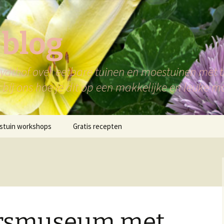
 blog
dthof over eetbare tuinen en moestuinen met ti
bij ons hoe je dit op een makkelijke en leuke m
stuin workshops
Gratis recepten
ersmuseum met