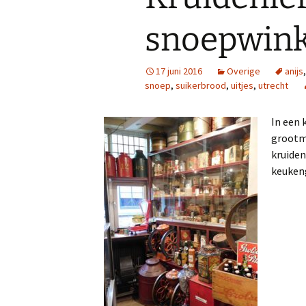
snoepwinke
17 juni 2016
Overige
anijs
snoep
,
suikerbrood
,
uitjes
,
utrecht
In een 
grootmo
kruiden
keuken