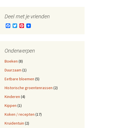
Deel met je vrienden
F
T
P
a
w
i
c
i
n
e
t
t
b
t
e
o
e
r
Onderwerpen
o
r
e
k
s
Boeken
(8)
t
Duurzaam
(1)
Eetbare bloemen
(5)
Historische groentenrassen
(2)
Kinderen
(4)
Kippen
(1)
Koken / recepten
(17)
Kruidentuin
(2)