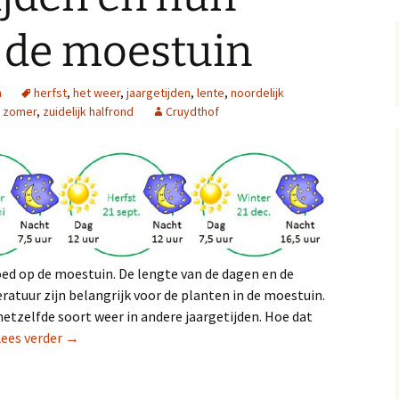
 de moestuin
n
herfst
,
het weer
,
jaargetijden
,
lente
,
noordelijk
,
zomer
,
zuidelijk halfrond
Cruydthof
oed op de moestuin. De lengte van de dagen en de
atuur zijn belangrijk voor de planten in de moestuin.
etzelfde soort weer in andere jaargetijden. Hoe dat
De jaargetijden en hun invloed op de moestuin
Lees verder
→