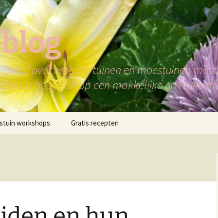
 blog
dthof over eetbare tuinen en moestuinen met ti
bij ons hoe je dit op een makkelijke en leuke m
stuin workshops
Gratis recepten
ijden en hun