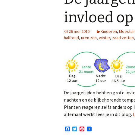
invloed op
26 mei 2015
Kinderen
,
Moestui
halfrond
,
uren zon
,
winter
,
zaad zetten
De jaargetijden hebben grote invl
nachten en de bijbehorende temper
Planten reageren zelfs anders op h
allemaal werkt lees je in dit blog.
F
T
P
a
w
i