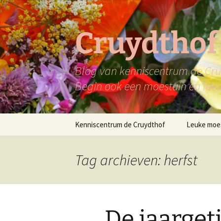
Ga
naar
de
Cruydthof
inhoud
Blog van kenniscentrum de Cruy
Begin ook een moestuin en lees 
Kenniscentrum de Cruydthof
Leuke moe
Tag archieven: herfst
De jaarget