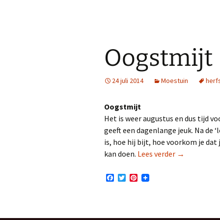
c
i
n
e
t
t
b
t
e
o
e
r
o
r
e
k
s
Oogstmijt
t
24 juli 2014
Moestuin
herf
Oogstmijt
Het is weer augustus en dus tijd vo
geeft een dagenlange jeuk. Na de ‘l
is, hoe hij bijt, hoe voorkom je da
Oogstmijt
kan doen.
Lees verder
→
F
T
P
a
w
i
c
i
n
e
t
t
b
t
e
o
e
r