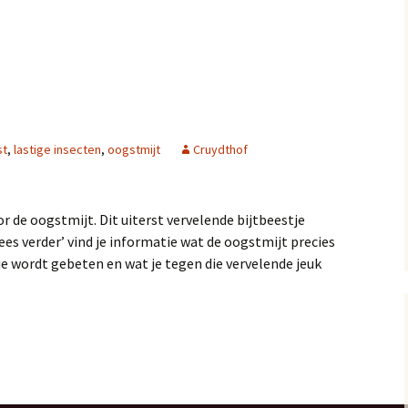
st
,
lastige insecten
,
oogstmijt
Cruydthof
or de oogstmijt. Dit uiterst vervelende bijtbeestje
ees verder’ vind je informatie wat de oogstmijt precies
t je wordt gebeten en wat je tegen die vervelende jeuk