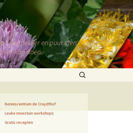
ps over lekker en puur eten.
anier kan doen..
Zoeken
naar:
Kenniscentrum de Cruydthof
Leuke moestuin workshops
Gratis recepten