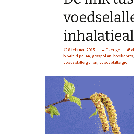
voedselall
inhalatieal
8 februari 2015
Overige
a
bloeitijd pollen
,
graspollen
,
hooikoorts
voedselallergenen
,
voedselallergie