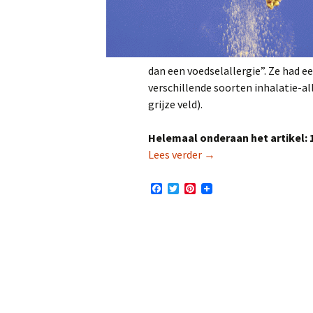
dan een voedselallergie”. Ze had e
verschillende soorten inhalatie-al
grijze veld).
Helemaal onderaan het artikel: 1
De link tussen voedsela
Lees verder
→
F
T
P
a
w
i
c
i
n
e
t
t
b
t
e
o
e
r
o
r
e
k
s
t