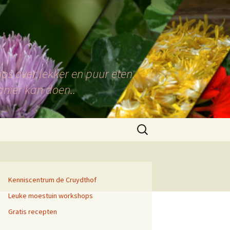
ps over lekker en puur eten.
anier kan doen..
Zoeken
naar:
Kenniscentrum de Cruydthof
Leuke moestuin workshops
Gratis recepten