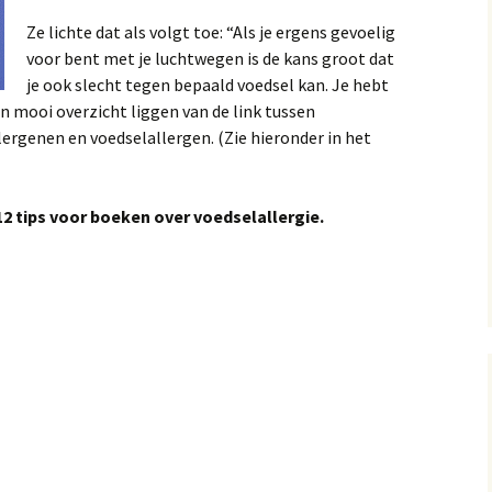
Ze lichte dat als volgt toe: “Als je ergens gevoelig
voor bent met je luchtwegen is de kans groot dat
je ook slecht tegen bepaald voedsel kan. Je hebt
en mooi overzicht liggen van de link tussen
lergenen en voedselallergen. (Zie hieronder in het
2 tips voor boeken over voedselallergie.
llergie en inhalatieallergie