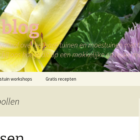
 blog
dthof over eetbare tuinen en moestuinen met ti
bij ons hoe je dit op een makkelijke en leuke m
stuin workshops
Gratis recepten
pollen
ssen