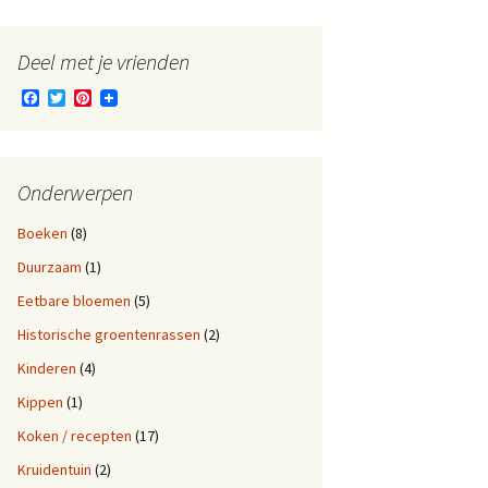
Deel met je vrienden
F
T
P
a
w
i
c
i
n
e
t
t
b
t
e
o
e
r
Onderwerpen
o
r
e
k
s
Boeken
(8)
t
Duurzaam
(1)
Eetbare bloemen
(5)
Historische groentenrassen
(2)
Kinderen
(4)
Kippen
(1)
Koken / recepten
(17)
Kruidentuin
(2)