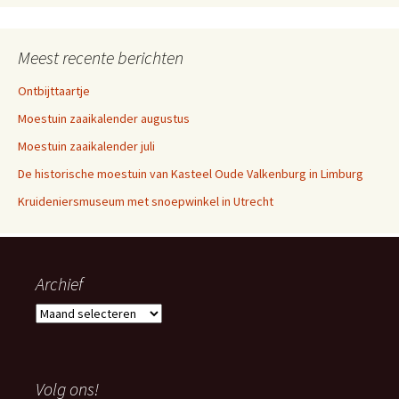
Meest recente berichten
Ontbijttaartje
Moestuin zaaikalender augustus
Moestuin zaaikalender juli
De historische moestuin van Kasteel Oude Valkenburg in Limburg
Kruideniersmuseum met snoepwinkel in Utrecht
Archief
Archief
Volg ons!