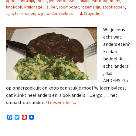
appelciderazijn
,
foelie
,
jeneverbessen
,
johannesbroodpitmeel
,
knoflook
,
kruidnagel
,
laurier
,
roomboter
,
rozemarijn
,
stooflappen
,
tijm
,
tuinkruiden
,
wijn
,
wildernisvlees
Cruydthof
Wil je eens
echt wat
anders eten?
En dan
bedoel ik
echt ‘anders’
, dus
ANDERS. Ga
op onderzoek uit en koop een stukje mooi ‘wildernisvlees’,
dat klinkt heel anders en is ook anders …. ergo …. het
Wildernisvleesstoofpotje – rec
smaakt ook anders!
Lees verder
→
F
T
P
a
w
i
c
i
n
e
t
t