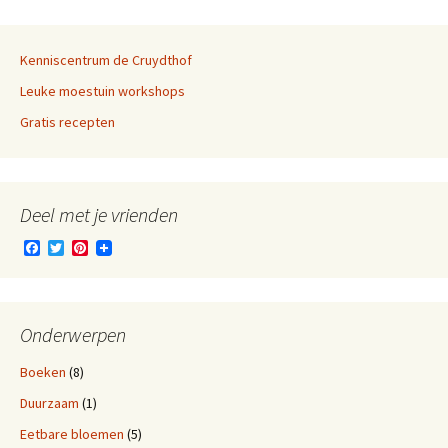
b
t
e
o
e
r
o
r
e
k
s
Kenniscentrum de Cruydthof
t
Leuke moestuin workshops
Gratis recepten
Deel met je vrienden
F
T
P
a
w
i
c
i
n
e
t
t
b
t
e
o
e
r
Onderwerpen
o
r
e
k
s
Boeken
(8)
t
Duurzaam
(1)
Eetbare bloemen
(5)